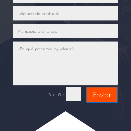
Enviar
=
5 + 10